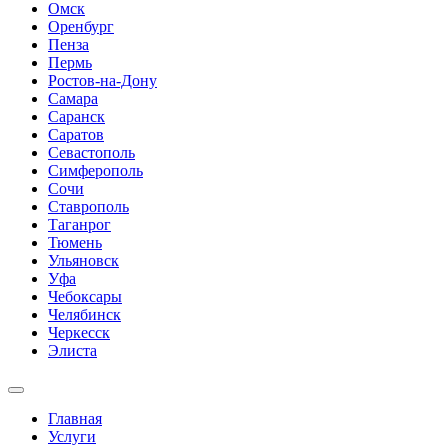
Омск
Оренбург
Пенза
Пермь
Ростов-на-Дону
Самара
Саранск
Саратов
Севастополь
Симферополь
Сочи
Ставрополь
Таганрог
Тюмень
Ульяновск
Уфа
Чебоксары
Челябинск
Черкесск
Элиста
Главная
Услуги